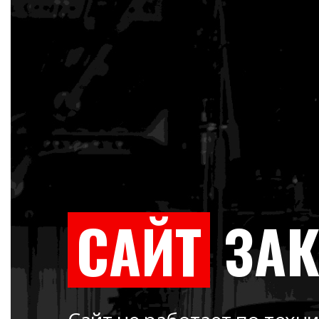
САЙТ
ЗА