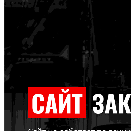
САЙТ
ЗА