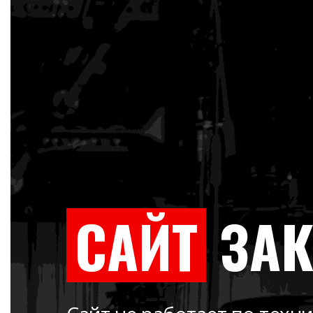
САЙТ
ЗА