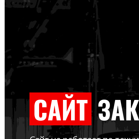
САЙТ
ЗА