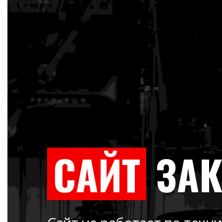
САЙТ
ЗА